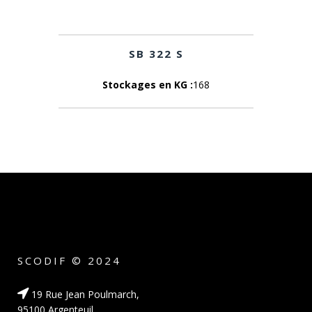
SB 322 S
Stockages en KG :
168
SCODIF © 2024
19 Rue Jean Poulmarch,
95100 Argenteuil