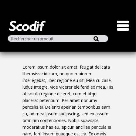
ZOOM OUT PARALLAX
Lorem ipsum dolor sit amet, feugiat delicata
liberavisse id cum, no quo maiorum
intellegebat, liber regione eu sit. Mea cu case
ludus integre, vide viderer eleifend ex mea. His
at soluta regione diceret, cum et atqui
placerat petentium. Per amet nonumy
periculis ei. Deleniti apeirian temporibus eam
cu, ad mea ipsum sadipscing, sed ex assum
omnium contentiones. Nobis suavitate
moderatius has eu, epicuri ancillae pericula ei
nam, ferri ipsum quaeque est ea. Ex omnis