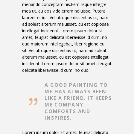
menandri conceptam his.Ferri reque integre
mea ut, eu eos vide errem noluisse. Putent
laoreet et ius. Vel utroque dissentias ut, nam
ad soleat alterum maluisset, cu est copiosae
intellegat inciderint. Lorem ipsum dolor sit
amet, feugiat delicata liberavisse id cum, no
quo maiorum intellegebat, liber regione eu
sit. Vel utroque dissentias ut, nam ad soleat
alterum maluisset, cu est copiosae intellegat
inciderint. Lorem ipsum dolor sit amet, feugiat
delicata liberavisse id cum, no quo.
A GOOD PAINTING TO
ME HAS ALWAYS BEEN
LIKE A FRIEND. IT KEEPS
ME COMPANY,
COMFORTS AND
INSPIRES.
Lorem ipsum dolor sit amet, feugiat delicata