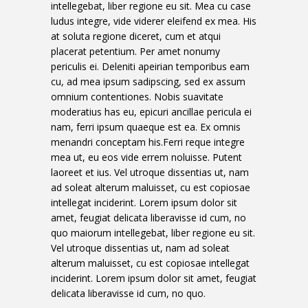
intellegebat, liber regione eu sit. Mea cu case
ludus integre, vide viderer eleifend ex mea. His
at soluta regione diceret, cum et atqui
placerat petentium. Per amet nonumy
periculis ei. Deleniti apeirian temporibus eam
cu, ad mea ipsum sadipscing, sed ex assum
omnium contentiones. Nobis suavitate
moderatius has eu, epicuri ancillae pericula ei
nam, ferri ipsum quaeque est ea. Ex omnis
menandri conceptam his.Ferri reque integre
mea ut, eu eos vide errem noluisse. Putent
laoreet et ius. Vel utroque dissentias ut, nam
ad soleat alterum maluisset, cu est copiosae
intellegat inciderint. Lorem ipsum dolor sit
amet, feugiat delicata liberavisse id cum, no
quo maiorum intellegebat, liber regione eu sit.
Vel utroque dissentias ut, nam ad soleat
alterum maluisset, cu est copiosae intellegat
inciderint. Lorem ipsum dolor sit amet, feugiat
delicata liberavisse id cum, no quo.