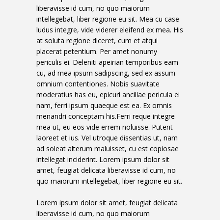
liberavisse id cum, no quo maiorum
intellegebat, liber regione eu sit. Mea cu case
ludus integre, vide viderer eleifend ex mea. His
at soluta regione diceret, cum et atqui
placerat petentium. Per amet nonumy
periculis ei. Deleniti apeirian temporibus eam
cu, ad mea ipsum sadipscing, sed ex assum
omnium contentiones. Nobis suavitate
moderatius has eu, epicuri ancillae pericula ei
nam, ferri ipsum quaeque est ea. Ex omnis
menandri conceptam his.Ferri reque integre
mea ut, eu eos vide errem noluisse. Putent
laoreet et ius. Vel utroque dissentias ut, nam
ad soleat alterum maluisset, cu est copiosae
intellegat inciderint. Lorem ipsum dolor sit
amet, feugiat delicata liberavisse id cum, no
quo maiorum intellegebat, liber regione eu sit.
Lorem ipsum dolor sit amet, feugiat delicata
liberavisse id cum, no quo maiorum