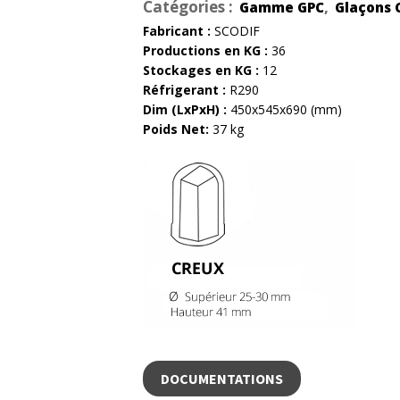
Catégories :
,
Gamme GPC
Glaçons 
Fabricant :
SCODIF
Productions en KG :
36
Stockages en KG :
12
Réfrigerant :
R290
Dim (LxPxH) :
450x545x690 (mm)
Poids Net:
37 kg
DOCUMENTATIONS