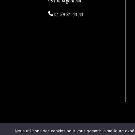
95100 Argenteuil
01 39 81 43 43
Nous utilisons des cookies pour vous garantir la meilleure expé
SCODIF 