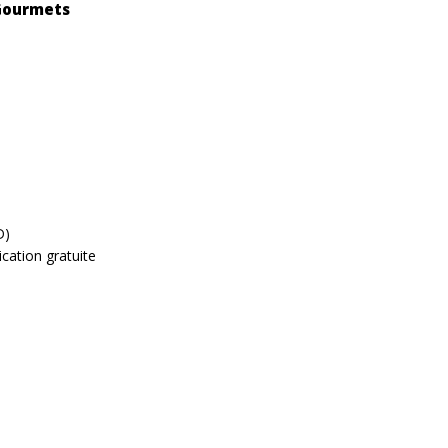
Gourmets
D)
cation gratuite