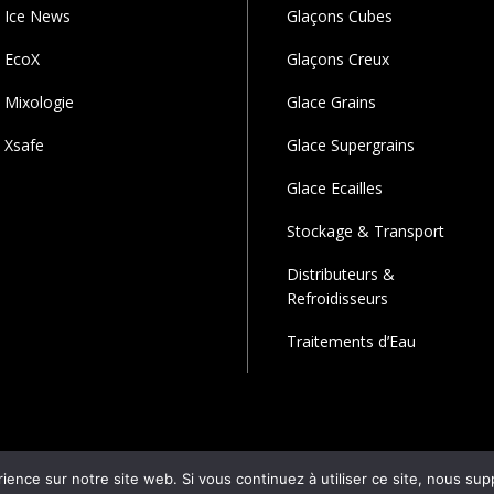
Ice News
Glaçons Cubes
EcoX
Glaçons Creux
Mixologie
Glace Grains
Xsafe
Glace Supergrains
Glace Ecailles
Stockage & Transport
Distributeurs &
Refroidisseurs
Traitements d’Eau
rience sur notre site web. Si vous continuez à utiliser ce site, nous su
© 2024 Réalisé par :
Bucerep-digital.com
Bucerep Digital . All Rights 