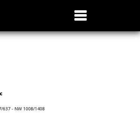
- - -
c
37/637 - NW 1008/1408