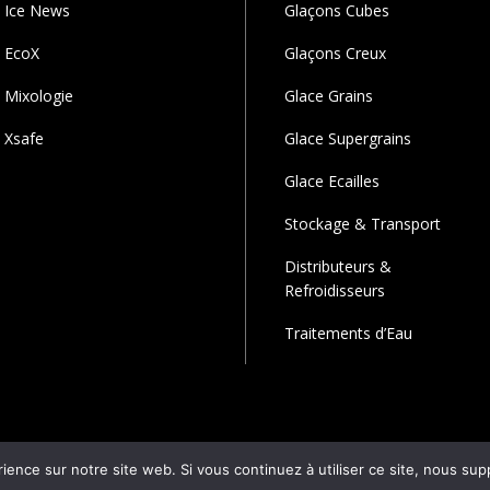
Ice News
Glaçons Cubes
EcoX
Glaçons Creux
Mixologie
Glace Grains
Xsafe
Glace Supergrains
Glace Ecailles
Stockage & Transport
Distributeurs &
Refroidisseurs
Traitements d’Eau
rience sur notre site web. Si vous continuez à utiliser ce site, nous su
© 2024 Réalisé par :
Bucerep-digital.com
Bucerep Digital . All Rights 