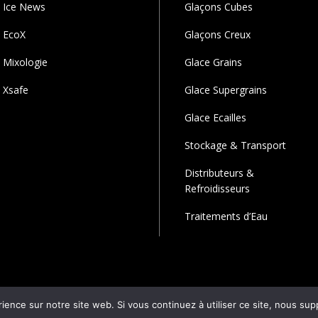
Ice News
Glaçons Cubes
EcoX
Glaçons Creux
Mixologie
Glace Grains
Xsafe
Glace Supergrains
Glace Ecailles
Stockage & Transport
Distributeurs &
Refroidisseurs
Traitements d’Eau
rience sur notre site web. Si vous continuez à utiliser ce site, nous su
© 2024 Réalisé par :
Bucerep-digital.com
Bucerep Digital . All Rights 