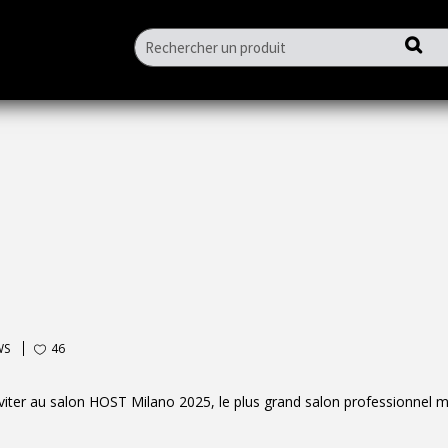
DIF - MACHINE À GLAÇON
/
ICE NEWS
/
HOST MILANO 
WS
46
nviter au salon HOST Milano 2025, le plus grand salon professionnel 